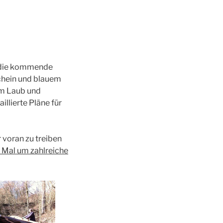
r die kommende
hein und blauem
om Laub und
llierte Pläne für
 voran zu treiben
s Mal um zahlreiche