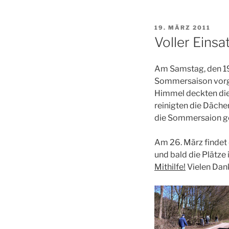
VERÖFFENTLICHT
19. MÄRZ 2011
AM
Voller Einsa
Am Samstag, den 19
Sommersaison vorg
Himmel deckten die 
reinigten die Däche
die Sommersaion g
Am 26. März findet 
und bald die Plätze
Mithilfe!
Vielen Dank