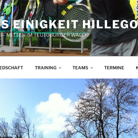
S EINIGKEIT HILLEG
S – MITTEN IM TEUTOBURGER WALD
IEDSCHAFT
TRAINING
TEAMS
TERMINE