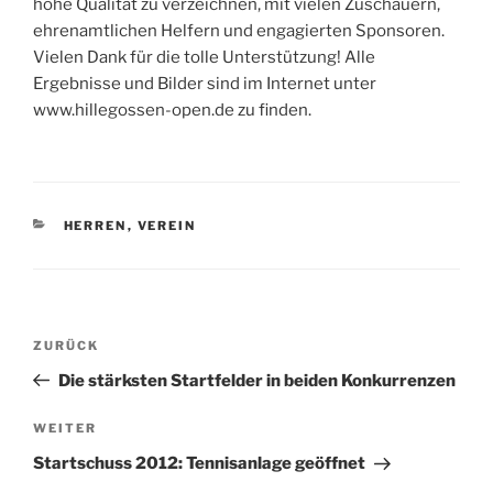
hohe Qualität zu verzeichnen, mit vielen Zuschauern,
ehrenamtlichen Helfern und engagierten Sponsoren.
Vielen Dank für die tolle Unterstützung! Alle
Ergebnisse und Bilder sind im Internet unter
www.hillegossen-open.de zu finden.
KATEGORIEN
HERREN
,
VEREIN
Beitragsnavigation
Vorheriger
ZURÜCK
Beitrag
Die stärksten Startfelder in beiden Konkurrenzen
Nächster
WEITER
Beitrag
Startschuss 2012: Tennisanlage geöffnet