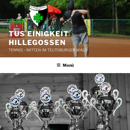
Zum
Inhalt
springen
TUS EINIGKEIT
HILLEGOSSEN
TENNIS – MITTEN IM TEUTOBURGER WALD
Menü